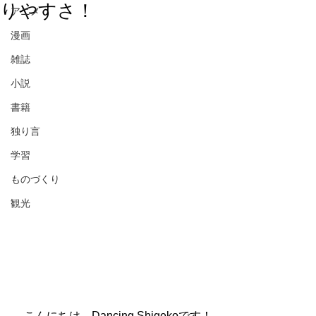
りやすさ！
アニメ
漫画
雑誌
小説
書籍
独り言
学習
ものづくり
観光
　こんにちは、Dancing Shigekoです！