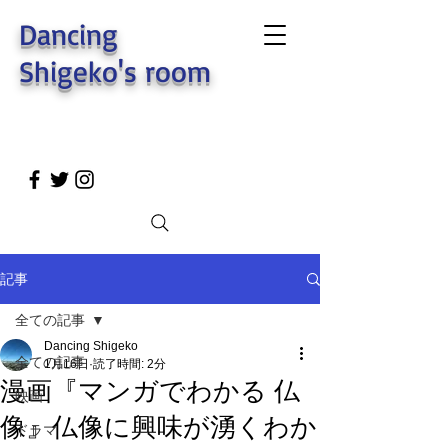
Dancing
Shigeko's room
記事
全ての記事
Dancing Shigeko
全ての記事
1月16日
読了時間: 2分
漫画『マンガでわかる 仏
映画
像』仏像に興味が湧くわか
ドラマ