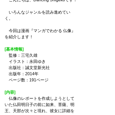
　いろんなジャンルを読み進めてい
く。
　今回は漫画『マンガでわかる 仏像』
を紹介します！
[基本情報]
　監修：三宅久雄
　イラスト：永田ゆき
　出版社：誠文堂新光社
　出版年：2014年
　ページ数：191ページ
[内容]
　仏像のレポートを作成しようとして
いた仏田明日子の前に如来、菩薩、明
王、天部が次々と現れ、彼女に詳細を