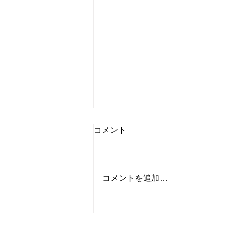
海外ドラマまとめ
コメント
こんにちは、Dancing Shigekoで
す！ これまでアップした海外
ドラマの感想を検索しやすいよう
コメントを追加…
に、タイトル別にまとめを作って
みました！ (2026年1月4日更新
49作品) 【ア行】11作品 1. 暗号
探偵クラブ〜女たちの殺人捜査