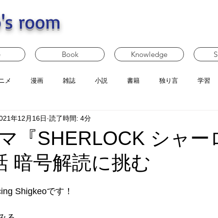
's room
e
Book
Knowledge
S
ニメ
漫画
雑誌
小説
書籍
独り言
学習
021年12月16日
読了時間: 4分
マ『SHERLOCK シャー
話 暗号解読に挑む
g Shigkeoです！
みる。