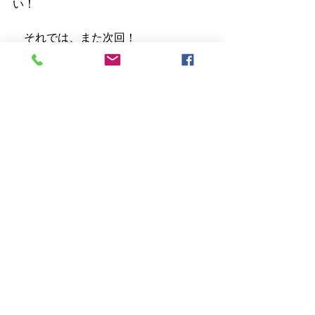
い！
　それでは、また次回！
ドラマ
すべて表示
最新記事