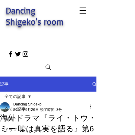
Dancing
Shigeko's room
記事
全ての記事
Dancing Shigeko
全ての記事
2022年9月26日
読了時間: 3分
海外ドラマ『ライ・トウ・
映画
ミー 嘘は真実を語る』第6
ドラマ