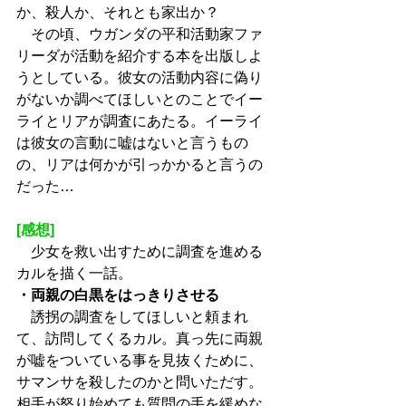
か、殺人か、それとも家出か？
　その頃、ウガンダの平和活動家ファ
リーダが活動を紹介する本を出版しよ
うとしている。彼女の活動内容に偽り
がないか調べてほしいとのことでイー
ライとリアが調査にあたる。イーライ
は彼女の言動に嘘はないと言うもの
の、リアは何かが引っかかると言うの
だった…
[感想]
　少女を救い出すために調査を進める
カルを描く一話。
・両親の白黒をはっきりさせる
　誘拐の調査をしてほしいと頼まれ
て、訪問してくるカル。真っ先に両親
が嘘をついている事を見抜くために、
サマンサを殺したのかと問いただす。
相手が怒り始めても質問の手を緩めな