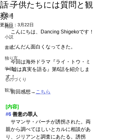
話 子供たちには質問と観
アニメ
察！
漫画
更新日：
3月22日
雑誌
　こんにちは、Dancing Shigekoです！
小説
　だんだん面白くなってきた。
書籍
独り言
　今回は海外ドラマ『ライ・トウ・ミ
学習
ー 嘘は真実を語る』第6話を紹介しま
す！
ものづくり
観光
　前回感想→
こちら
[内容]
#6
 善意の罪人
　サマンサ・バーチが誘拐された。両
親から調べてほしいとカルに相談があ
り、ジリアンと調査にあたる。誘拐