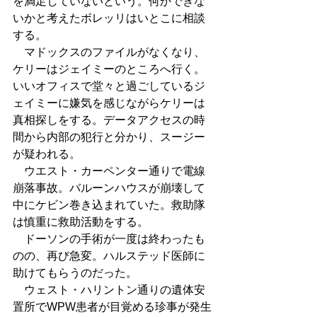
を満足していないという。何かできな
いかと考えたボレッリはいとこに相談
する。
　マドックスのファイルがなくなり、
ケリーはジェイミーのところへ行く。
いいオフィスで堂々と過ごしているジ
ェイミーに嫌気を感じながらケリーは
真相探しをする。データアクセスの時
間から内部の犯行と分かり、スージー
が疑われる。
　ウエスト・カーペンター通りで電線
崩落事故。バルーンハウスが崩壊して
中にケビン巻き込まれていた。救助隊
は慎重に救助活動をする。
　ドーソンの手術が一度は終わったも
のの、再び急変。ハルステッド医師に
助けてもらうのだった。
　ウェスト・ハリントン通りの遺体安
置所でWPW患者が目覚める珍事が発生