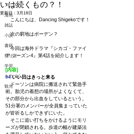
いは続くもの？！
アニメ
更新日：
3月18日
漫画
　こんにちは、Dancing Shigekoです！
雑誌
　次の窮地はボーデン？
小説
書籍
　今回は海外ドラマ『シカゴ・ファイ
ア シーズン4』第4話を紹介します！
独り言
学習
[内容]
ものづくり
#4
 いい日はきっと来る
　ドーソンは病院に搬送されて緊急手
観光
術。胎児の着想の場所がよくなくて、
その部分から出血をしているという。
51分署のメンバーが全員集まっていた
が皆祈るしかできずにいた。
　そこに追い打ちをかけるようにモリ
ーズが閉鎖される。歩道の幅が建築法