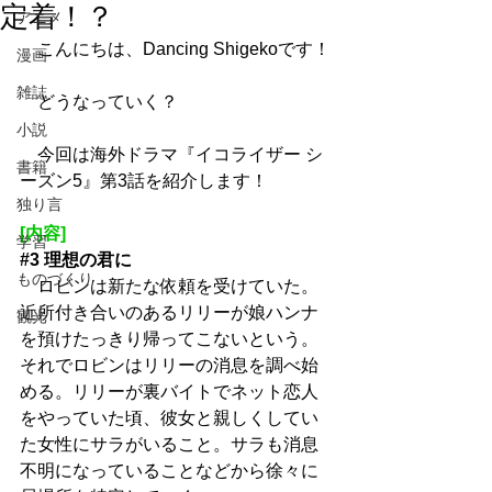
定着！？
アニメ
　こんにちは、Dancing Shigekoです！
漫画
雑誌
　どうなっていく？
小説
　今回は海外ドラマ『イコライザー シ
書籍
ーズン5』第3話を紹介します！
独り言
[内容]
学習
#3
 理想の君に
ものづくり
　ロビンは新たな依頼を受けていた。
近所付き合いのあるリリーが娘ハンナ
観光
を預けたっきり帰ってこないという。
それでロビンはリリーの消息を調べ始
める。リリーが裏バイトでネット恋人
をやっていた頃、彼女と親しくしてい
た女性にサラがいること。サラも消息
不明になっていることなどから徐々に