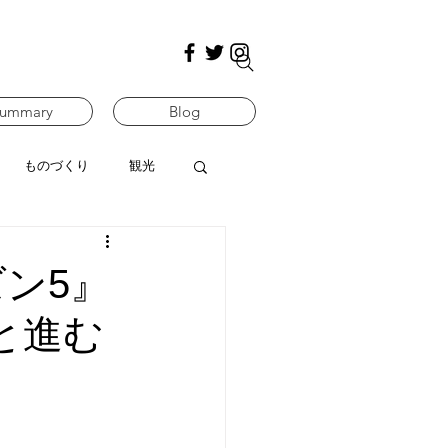
ummary
Blog
ものづくり
観光
ン5』
へと進む