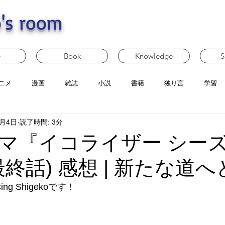
's room
e
Book
Knowledge
S
ニメ
漫画
雑誌
小説
書籍
独り言
学習
4月4日
読了時間: 3分
マ『イコライザー シーズ
最終話) 感想 | 新たな道
g Shigekoです！