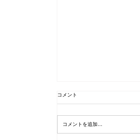
海外ドラマ『イコライザー シ
コメント
ーズン5』第14話 感想 | アク
ション以外の魅力を探る
こんにちは、Dancing Shigekoで
す！ 何が起きるか？ 今回は
コメントを追加…
海外ドラマ『イコライザー シー
ズン5』第14話を紹介します！