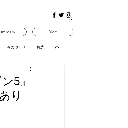
ummary
Blog
ものづくり
観光
ン5』
事あり