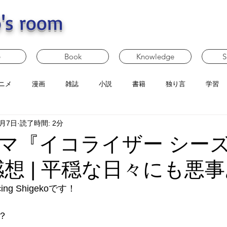
's room
e
Book
Knowledge
S
ニメ
漫画
雑誌
小説
書籍
独り言
学習
2月7日
読了時間: 2分
マ『イコライザー シーズ
感想 | 平穏な日々にも悪
g Shigekoです！
？