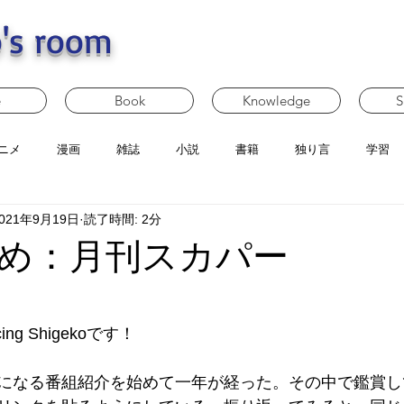
's room
e
Book
Knowledge
S
ニメ
漫画
雑誌
小説
書籍
独り言
学習
021年9月19日
読了時間: 2分
め：月刊スカパー
g Shigekoです！
になる番組紹介を始めて一年が経った。その中で鑑賞し