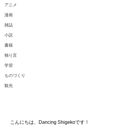
アニメ
漫画
雑誌
小説
書籍
独り言
学習
ものづくり
観光
　こんにちは、Dancing Shigekoです！