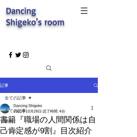
Dancing
Shigeko's room
記事
全ての記事
Dancing Shigeko
全ての記事
2021年10月28日
読了時間: 4分
書籍『職場の人間関係は自
映画
己肯定感が9割』目次紹介
ドラマ