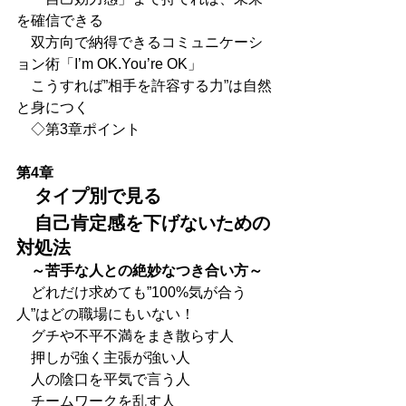
を確信できる
　双方向で納得できるコミュニケーシ
ョン術「I’m OK.You’re OK」
　こうすれば”相手を許容する力”は自然
と身につく
　◇第3章ポイント
第4章
　タイプ別で見る
　自己肯定感を下げないための
対処法
　～苦手な人との絶妙なつき合い方～
　どれだけ求めても”100%気が合う
人”はどの職場にもいない！
　グチや不平不満をまき散らす人
　押しが強く主張が強い人
　人の陰口を平気で言う人
　チームワークを乱す人