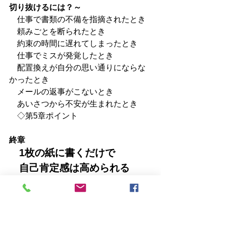
切り抜けるには？～
　仕事で書類の不備を指摘されたとき
　頼みごとを断られたとき
　約束の時間に遅れてしまったとき
　仕事でミスが発覚したとき
　配置換えが自分の思い通りにならな
かったとき
　メールの返事がこないとき
　あいさつから不安が生まれたとき
　◇第5章ポイント
終章
　1枚の紙に書くだけで
　自己肯定感は高められる
　～とても大切なのにおろそかにして
しまう「自分自身を認識する」こと～
　今の自分を認めるために”過去を俯
瞰”して見てみる