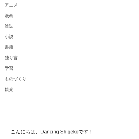
アニメ
漫画
雑誌
小説
書籍
独り言
学習
ものづくり
観光
　こんにちは、Dancing Shigekoです！