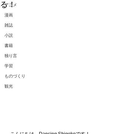
る！
アニメ
漫画
雑誌
小説
書籍
独り言
学習
ものづくり
観光
　こんにちは、Dancing Shigekoです！