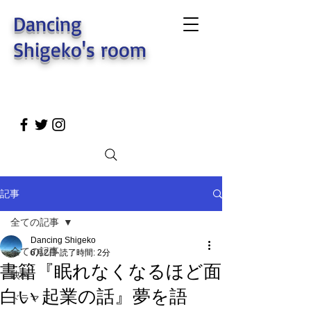
Dancing
Shigeko's room
記事
全ての記事
Dancing Shigeko
全ての記事
6月2日
読了時間: 2分
書籍『眠れなくなるほど面
映画
白い 起業の話』夢を語
ドラマ