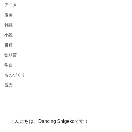
アニメ
漫画
雑誌
小説
書籍
独り言
学習
ものづくり
観光
　こんにちは、Dancing Shigekoです！