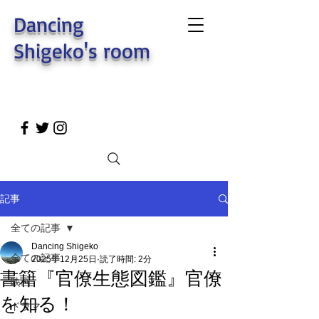
Dancing
Shigeko's room
記事
全ての記事
Dancing Shigeko
全ての記事
2025年12月25日
読了時間: 2分
書籍『官僚生態図鑑』官僚
映画
を知る！
ドラマ