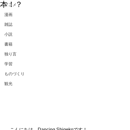
本！？
アニメ
漫画
雑誌
小説
書籍
独り言
学習
ものづくり
観光
　こんにちは、Dancing Shigekoです！