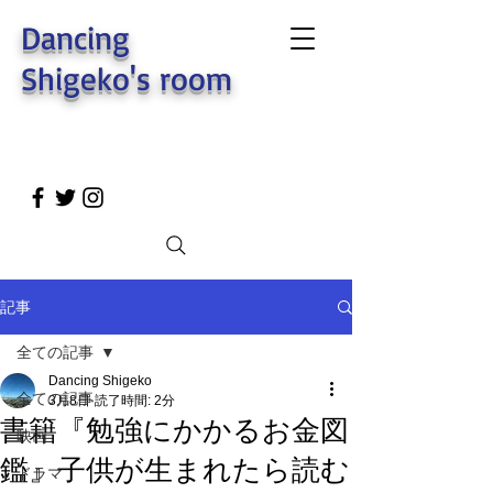
Dancing
Shigeko's room
記事
全ての記事
Dancing Shigeko
全ての記事
3月8日
読了時間: 2分
書籍『勉強にかかるお金図
映画
鑑』子供が生まれたら読む
ドラマ