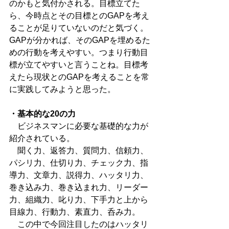
のかもと気付かされる。目標立てた
ら、今時点とその目標とのGAPを考え
ることが足りていないのだと気づく。
GAPが分かれば、そのGAPを埋めるた
めの行動を考えやすい。つまり行動目
標が立てやすいと言うことね。目標考
えたら現状とのGAPを考えることを常
に実践してみようと思った。
・基本的な20の力
　ビジネスマンに必要な基礎的な力が
紹介されている。
　聞く力、返答力、質問力、信頼力、
パシリ力、仕切り力、チェック力、指
導力、文章力、説得力、ハッタリ力、
巻き込み力、巻き込まれ力、リーダー
力、組織力、叱り力、下手力と上から
目線力、行動力、素直力、呑み力。
　この中で今回注目したのはハッタリ