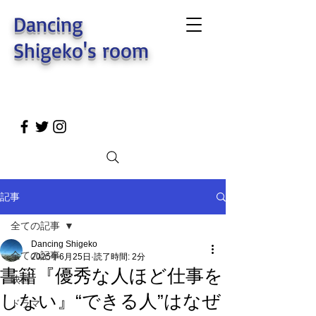
Dancing
Shigeko's room
記事
全ての記事
Dancing Shigeko
全ての記事
2025年6月25日
読了時間: 2分
書籍『優秀な人ほど仕事を
映画
しない』“できる人”はなぜ
ドラマ