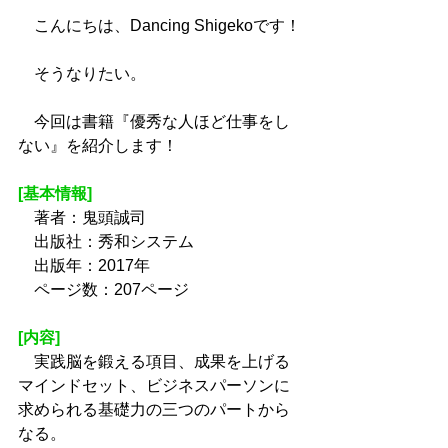
　こんにちは、Dancing Shigekoです！
　そうなりたい。
　今回は書籍『優秀な人ほど仕事をし
ない』を紹介します！
[基本情報]
　著者：鬼頭誠司
　出版社：秀和システム
　出版年：2017年
　ページ数：207ページ
[内容]
　実践脳を鍛える項目、成果を上げる
マインドセット、ビジネスパーソンに
求められる基礎力の三つのパートから
なる。