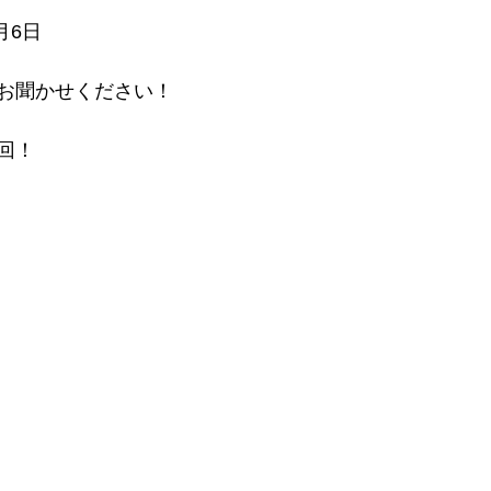
月6日
お聞かせください！
回！