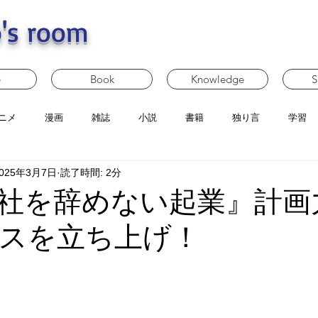
's room
e
Book
Knowledge
S
ニメ
漫画
雑誌
小説
書籍
独り言
学習
025年3月7日
読了時間: 2分
社を辞めない起業』計画
スを立ち上げ！