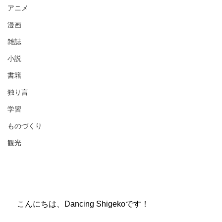
アニメ
漫画
雑誌
小説
書籍
独り言
学習
ものづくり
観光
　こんにちは、Dancing Shigekoです！