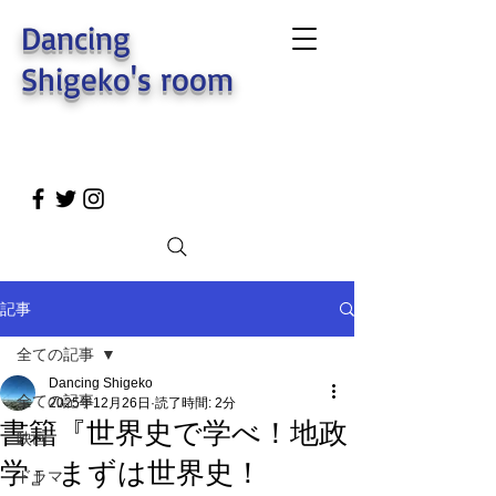
Dancing
Shigeko's room
記事
全ての記事
Dancing Shigeko
全ての記事
2025年12月26日
読了時間: 2分
書籍『世界史で学べ！地政
映画
学』まずは世界史！
ドラマ