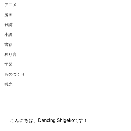
アニメ
漫画
雑誌
小説
書籍
独り言
学習
ものづくり
観光
　こんにちは、Dancing Shigekoです！