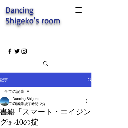
Dancing
Shigeko's room
記事
全ての記事
Dancing Shigeko
全ての記事
4月5日
読了時間: 2分
書籍『スマート・エイジン
映画
グ』10の掟
ドラマ