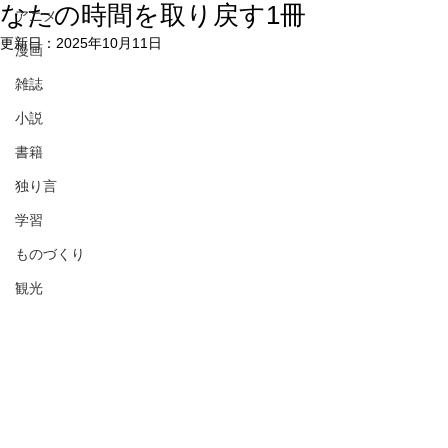
なたの時間を取り戻す1冊
アニメ
更新日：
2025年10月11日
漫画
雑誌
小説
書籍
独り言
学習
ものづくり
観光