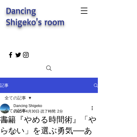
Dancing
Shigeko's room
記事
全ての記事
Dancing Shigeko
全ての記事
2025年4月30日
読了時間: 2分
書籍『やめる時間術』「や
映画
らない」を選ぶ勇気──あ
ドラマ