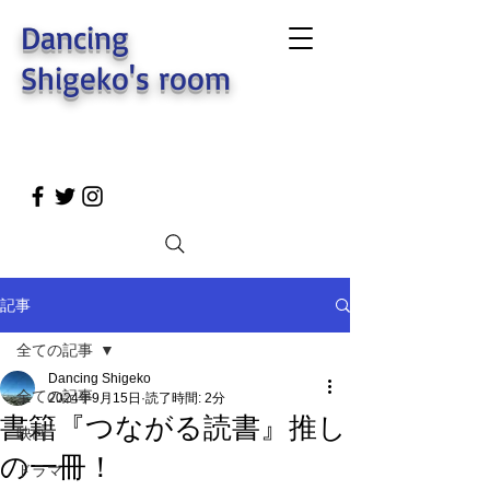
Dancing
Shigeko's room
記事
全ての記事
Dancing Shigeko
全ての記事
2024年9月15日
読了時間: 2分
書籍『つながる読書』推し
映画
の一冊！
ドラマ