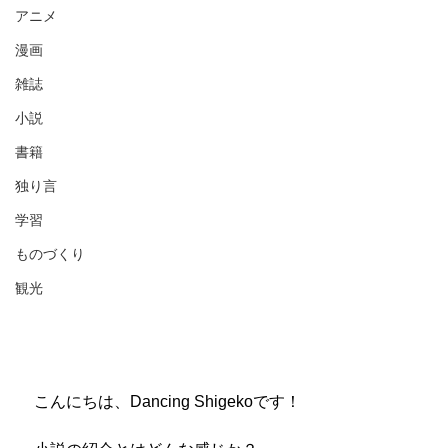
アニメ
漫画
雑誌
小説
書籍
独り言
学習
ものづくり
観光
　こんにちは、Dancing Shigekoです！