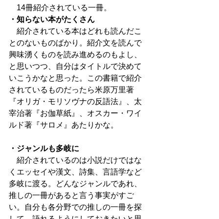
　14冊紹介されている一冊。
・知らない本がたくさん
　紹介されている本はどれも読んだこ
とのないものばかり。紹介文を読んで
興味湧くものを読み進めるのもよし、
と思いつつ、自分はタイトルで決めて
いこうかなと思った。この書籍で紹介
されているものだったら米原万里著
『オリガ・モリソヴナの反語法』、太
宰治著『お伽草紙』、オスカー・ワイ
ルド著『サロメ』あたりかな。
・ジャンルも多岐に
　紹介されているのは小説だけではな
くエッセイや漢文、詩集、言語学など
多岐に渡る。どんなジャンルであれ、
推しの一冊があると言う事実がすご
い。自分も各分野での推しの一冊を探
して、語れるようにしておきたいと思