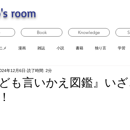
's room
e
Book
Knowledge
S
ニメ
漫画
雑誌
小説
書籍
独り言
学習
024年12月6日
読了時間: 2分
ども言いかえ図鑑』いざ
！