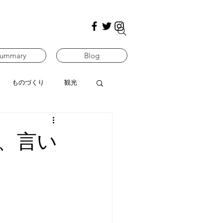
ummary
Blog
ものづくり
観光
、言い