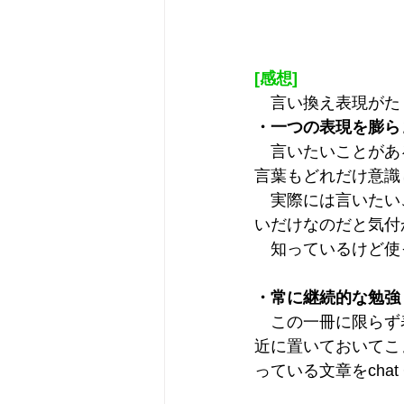
[感想]
　言い換え表現がた
・一つの表現を膨ら
　言いたいことがあ
言葉もどれだけ意識
　実際には言いたい
いだけなのだと気付
　知っているけど使
・常に継続的な勉強
　この一冊に限らず
近に置いておいてこ
っている文章をcha