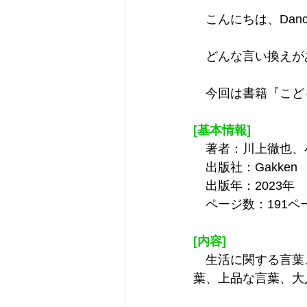
　こんにちは、Dancin
　どんな言い換えが
　今回は書籍『こど
[基本情報]
　著者：川上徹也、
　出版社：Gakken
　出版年：2023年
　ページ数：191ペ
[内容]
　生活に関する言葉
葉、上品な言葉、大