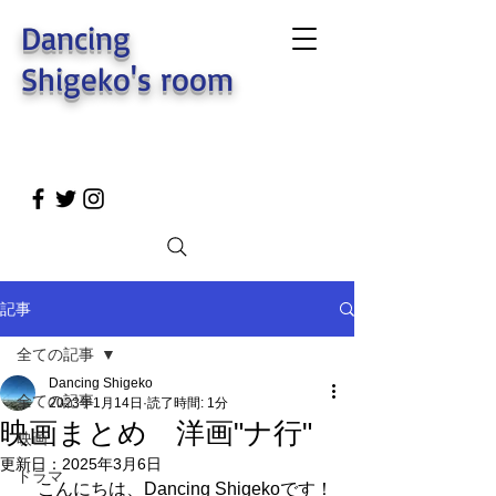
Dancing
Shigeko's room
記事
全ての記事
Dancing Shigeko
全ての記事
2023年1月14日
読了時間: 1分
映画まとめ 洋画"ナ行"
映画
更新日：
2025年3月6日
ドラマ
　こんにちは、Dancing Shigekoです！