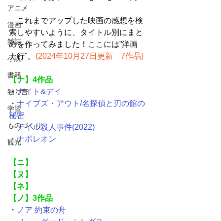
アニメ
　これまでアップした映画の感想を検
漫画
索しやすいように、タイトル別にまと
雑誌
めを作ってみました！ここには”洋画　
ナ行"。
(2024年10月27日更新　7作品)
小説
書籍
【ナ】4作品
・
ナイト&デイ
独り言
・
ナイブズ・アウト/名探偵と刃の館の
学習
秘密
ものづくり
・
ナイル殺人事件(2022)
・
ナポレオン
観光
【ニ】
【ヌ】
【ネ】
【ノ】3作品
・
ノア 約束の舟