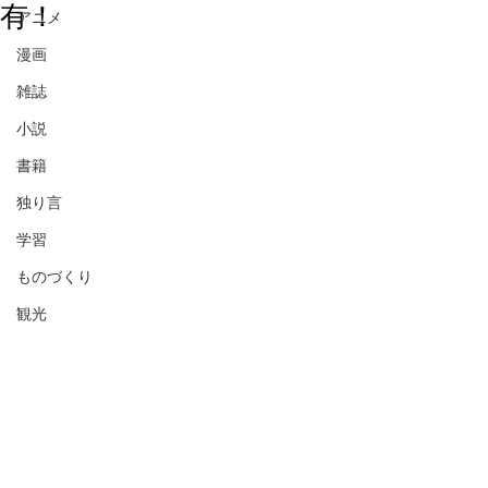
有！
アニメ
漫画
雑誌
小説
書籍
独り言
学習
ものづくり
観光