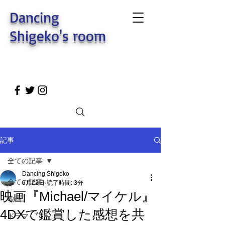
Dancing
Shigeko's room
記事
全ての記事
Dancing Shigeko
全ての記事
6月22日
読了時間: 3分
映画『Michael/マイケル』
映画
4DXで鑑賞した感想を共
ドラマ