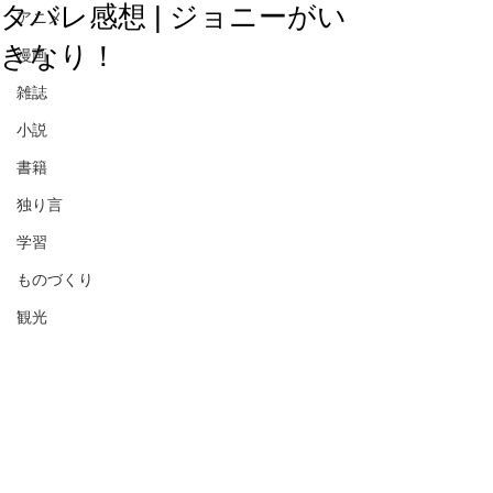
タバレ感想 | ジョニーがい
アニメ
きなり！
漫画
雑誌
小説
書籍
独り言
学習
ものづくり
観光