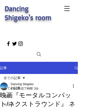
Dancing
Shigeko's room
記事
全ての記事
Dancing Shigeko
全ての記事
6月6日
読了時間: 3分
映画『モータルコンバッ
映画
ト/ネクストラウンド』 ネ
ドラマ