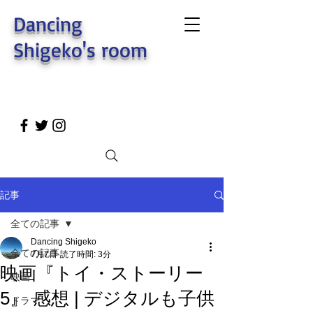
Dancing
Shigeko's room
記事
全ての記事
Dancing Shigeko
全ての記事
7月7日
読了時間: 3分
映画『トイ・ストーリー
映画
5』 感想 | デジタルも子供
ドラマ