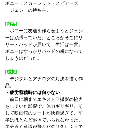
ボニー：スカーレット・スピアーズ
　ジェシーの持ち主。
[内容]
　ボニーに友達を作らせようとジェシ
ーは頑張っていた。ところがそこにリ
リー・パッドが届いて、生活は一変。
ボニーはすっかりパッドの虜になって
しまうのだった。
[感想]
　デジタルとアナログの対決を描く作
品。
・疲労蓄積時には向かない
　前日に朝までエキストラ撮影の協力
をしていた影響で、体力ギリギリ。そ
して映画館のシートが快適過ぎて、前
半はほとんど起きていられなかった。
半分近く意識が飛んだのは久しぶりで