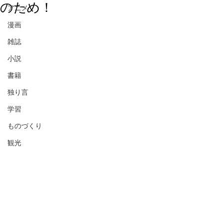
のため！
アニメ
漫画
雑誌
小説
書籍
独り言
学習
ものづくり
観光