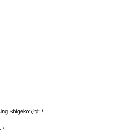
g Shigekoです！
い。