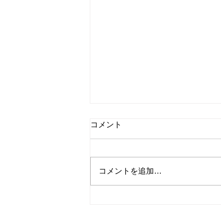
コメント
コメントを追加…
学習：ロゼッタストーン 中国
語1ユニット1レッスン2制