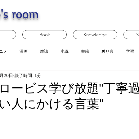
's room
e
Book
Knowledge
S
ニメ
漫画
雑誌
小説
書籍
独り言
学習
5月20日
読了時間: 1分
ロービス学び放題"丁寧
い人にかける言葉"