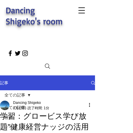
Dancing
Shigeko's room
記事
全ての記事
Dancing Shigeko
全ての記事
1月15日
読了時間: 1分
学習：グロービス学び放
映画
題"健康経営ナッジの活用
ドラマ