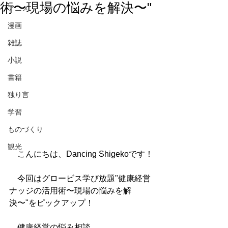
術〜現場の悩みを解決〜"
アニメ
漫画
雑誌
小説
書籍
独り言
学習
ものづくり
観光
　こんにちは、Dancing Shigekoです！
　今回はグロービス学び放題"健康経営
ナッジの活用術〜現場の悩みを解
決〜"をピックアップ！
　健康経営の悩み相談。