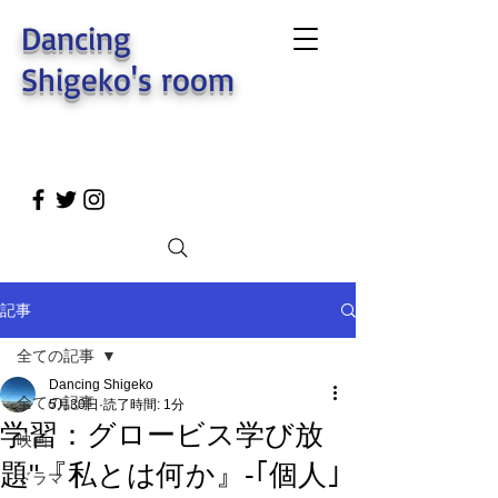
Dancing
Shigeko's room
記事
全ての記事
Dancing Shigeko
全ての記事
5月30日
読了時間: 1分
学習：グロービス学び放
映画
題"『私とは何か』-｢個人｣
ドラマ