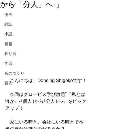
から「分人」へ-』
アニメ
漫画
雑誌
小説
書籍
独り言
学習
ものづくり
　こんにちは、Dancing Shigekoです！
観光
　今回はグロービス学び放題"『私とは
何か』-｢個人｣から｢分人｣へ-』をピック
アップ！
　家にいる時と、会社にいる時とで本
当の自分は誰なのだろうか？