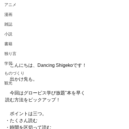
アニメ
漫画
雑誌
小説
書籍
独り言
学習
　こんにちは、Dancing Shigekoです！
ものづくり
　出かけ先も。
観光
　今回はグロービス学び放題"本を早く
読む方法をピックアップ！
　ポイントは三つ。
・たくさん読む
・時間を区切って読む