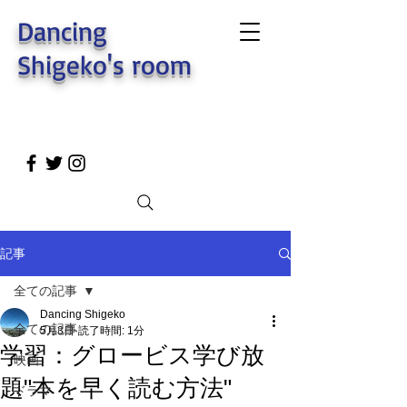
Dancing
Shigeko's room
記事
全ての記事
Dancing Shigeko
全ての記事
5月3日
読了時間: 1分
学習：グロービス学び放
映画
題"本を早く読む方法"
ドラマ