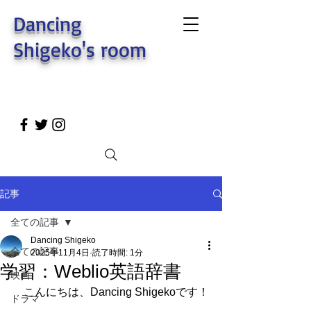
Dancing
Shigeko's room
記事
全ての記事
Dancing Shigeko
全ての記事
2025年11月4日
読了時間: 1分
学習：Weblio英語辞書
映画
　こんにちは、Dancing Shigekoです！
ドラマ