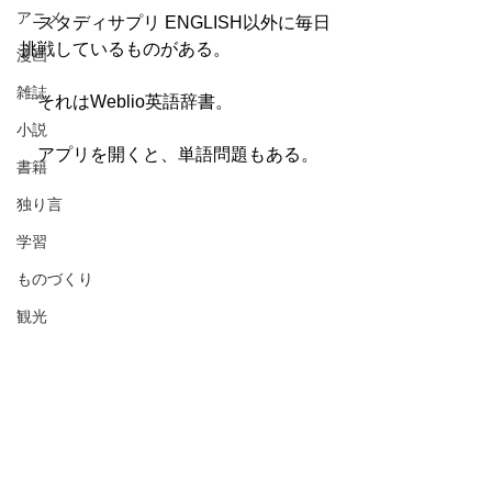
アニメ
　スタディサプリ ENGLISH以外に毎日
挑戦しているものがある。
漫画
雑誌
　それはWeblio英語辞書。
小説
　アプリを開くと、単語問題もある。
書籍
独り言
学習
ものづくり
観光