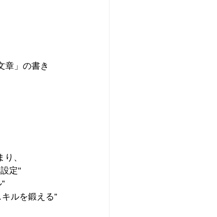
る文章」の書き
まり、
設定"
”
キルを鍛える”