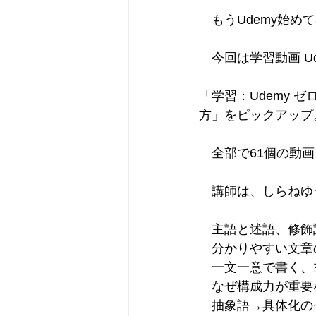
　もうUdemy始め
　今回は学習動画 U
「学習：Udemy
方」をピックアップ
　全部で61個の動
　講師は、しらねゆ
　主語と述語、修飾
　分かりやすい文章
　一文一意で書く、
　なぜ構成力が重要
　抽象語→具体化の