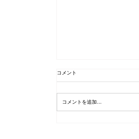
コメント
コメントを追加…
学習：ロゼッタストーン 中国
語1ユニット1レッスン2制
覇！
© 2023
Wix.com
サイト名
を使って作成され