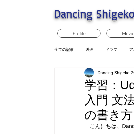
Dancing Shigeko
Profile
Movi
全ての記事
映画
ドラマ
ア
Dancing Shigeko
2
学習：U
入門 文
の書き方
　こんにちは、Dancin