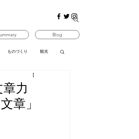
ummary
Blog
ものづくり
観光
文章力
る文章」