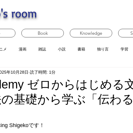
's room
e
Book
Knowledge
S
ニメ
漫画
雑誌
小説
書籍
独り言
学習
025年10月28日
読了時間: 1分
demy ゼロからはじめる
法の基礎から学ぶ「伝わ
g Shigekoです！