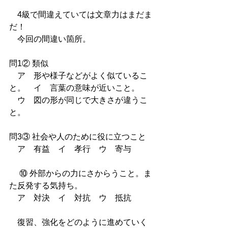
　4級で間違えていては文章力はまだま
だ！
　今回の間違い箇所。
問1② 類似
　ア　形や様子などがよく似ているこ
と。　イ　言葉の意味が近いこと。
　ウ　図の形が同じで大きさが違うこ
と。
問3③ 社会や人のために役に立つこと
　ア　有益　イ　孝行　ウ　寄与
　 ⑩ 外部からの力にさからうこと。ま
た反発する気持ち。
　ア　対決　イ　対抗　ウ　抵抗
　復習、強化をどのように進めていく