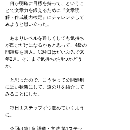
　何か明確に目標を持って、というこ
とで文章力を鍛えるために『文章読
解・作成能力検定』にチャレンジして
みようと思い立った。
　あまりレベルを難しくしても気持ち
が凹むだけになるかもと思って、4級の
問題集を購入。試験日はだいぶ先で来
年2月。そこまで気持ちが持つかどう
か。
　と思ったので、こうやって公開処刑
に近い状態にして、道のりを紹介して
みることにした。
　毎日１ステップずつ進めていくよう
に。
　今回は第1章 語彙・文法 第1ステッ