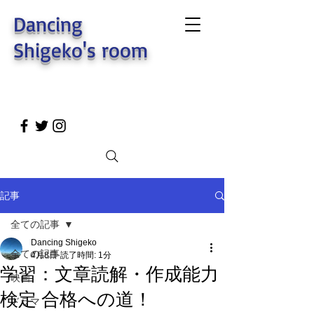
Dancing
Shigeko's room
記事
全ての記事
Dancing Shigeko
全ての記事
4月8日
読了時間: 1分
学習：文章読解・作成能力
映画
検定 合格への道！
ドラマ