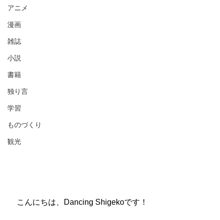
アニメ
漫画
雑誌
小説
書籍
独り言
学習
ものづくり
観光
　こんにちは、Dancing Shigekoです！