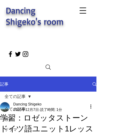
Dancing
Shigeko's room
記事
全ての記事
Dancing Shigeko
全ての記事
2025年12月7日
読了時間: 1分
学習：ロゼッタストーン
映画
ドイツ語ユニット1レッス
ドラマ