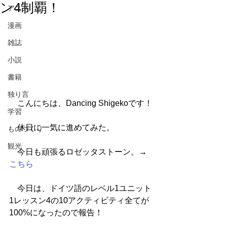
ン4制覇！
アニメ
漫画
雑誌
小説
書籍
独り言
　こんにちは、Dancing Shigekoです！
学習
　休日に一気に進めてみた。
ものづくり
観光
　今日も頑張るロゼッタストーン。→
こちら
　今日は、ドイツ語のレベル1ユニット
1レッスン4の10アクティビティ全てが
100%になったので報告！