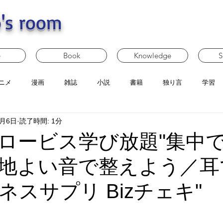
's room
e
Book
Knowledge
S
ニメ
漫画
雑誌
小説
書籍
独り言
学習
2月6日
読了時間: 1分
ロービス学び放題"集中
地よい音で整えよう／耳
ネスサプリ Bizチェキ"