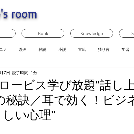
's room
e
Book
Knowledge
S
ニメ
漫画
雑誌
小説
書籍
独り言
学習
2月7日
読了時間: 1分
ロービス学び放題"話し
の秘訣／耳で効く！ビジ
さしい心理"