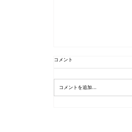
コメント
コメントを追加…
学習：グロービス学び放題"心
のエネルギー保存の法則"
© 2023
Wix.com
サイト名
を使って作成され
当サイトの内容、テキスト、画像等の無断転載