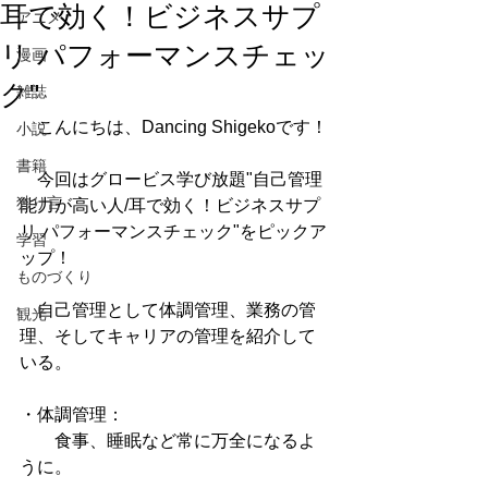
耳で効く！ビジネスサプ
アニメ
リ パフォーマンスチェッ
漫画
ク"
雑誌
　こんにちは、Dancing Shigekoです！
小説
書籍
　今回はグロービス学び放題"自己管理
独り言
能力が高い人/耳で効く！ビジネスサプ
リ パフォーマンスチェック"をピックア
学習
ップ！
ものづくり
　自己管理として体調管理、業務の管
観光
理、そしてキャリアの管理を紹介して
いる。
・体調管理：
　　食事、睡眠など常に万全になるよ
うに。