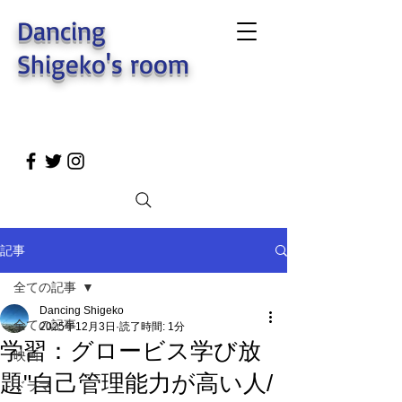
Dancing
Shigeko's room
記事
全ての記事
Dancing Shigeko
全ての記事
2025年12月3日
読了時間: 1分
学習：グロービス学び放
映画
題"自己管理能力が高い人/
ドラマ