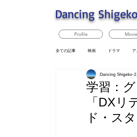
Dancing Shigeko
Profile
Movi
全ての記事
映画
ドラマ
ア
Dancing Shigeko
学習：グ
「DXリ
ド・スタ