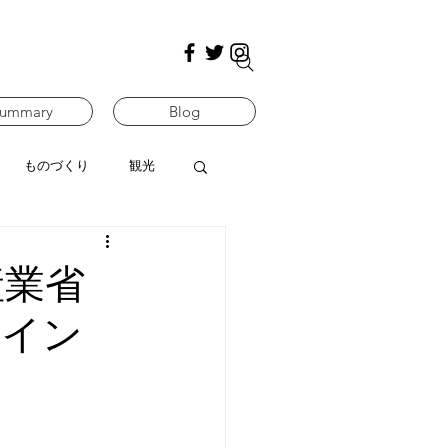
ummary
Blog
ものづくり
観光
産業省
マイン