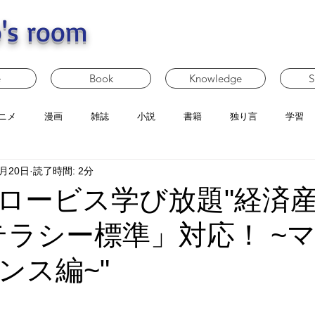
's room
e
Book
Knowledge
S
ニメ
漫画
雑誌
小説
書籍
独り言
学習
2月20日
読了時間: 2分
ロービス学び放題"経済
テラシー標準」対応！ ~
ンス編~"