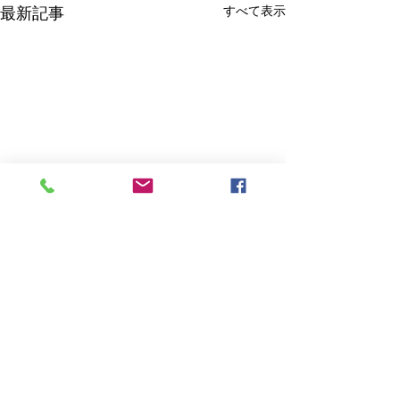
すべて表示
最新記事
学習：グロービ
題"メンターの
け方"
こんにちは、Danci
コメント
Shigekoです！