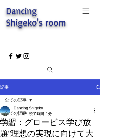
Dancing
Shigeko's room
記事
全ての記事
Dancing Shigeko
全ての記事
1月16日
読了時間: 1分
学習：グロービス学び放
映画
題"理想の実現に向けて大
ドラマ