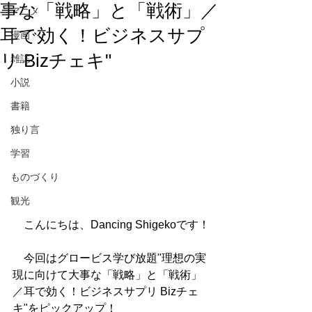
事な「戦略」と「戦術」／
アニメ
耳で効く！ビジネスサプ
漫画
リ Bizチェキ"
雑誌
小説
書籍
独り言
学習
ものづくり
観光
　こんにちは、Dancing Shigekoです！
　今回はグロービス学び放題"理想の実
現に向けて大事な「戦略」と「戦術」
／耳で効く！ビジネスサプリ Bizチェ
キ"をピックアップ！