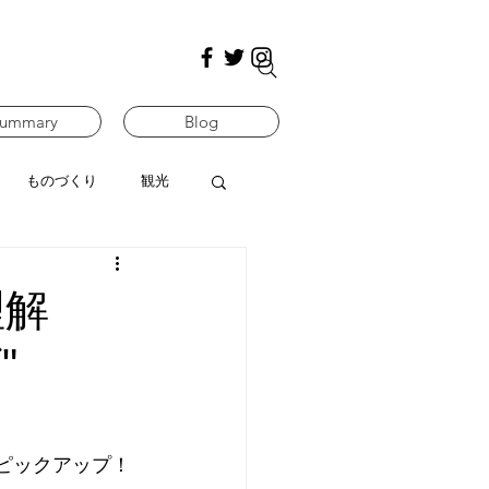
ummary
Blog
ものづくり
観光
理解
"
をピックアップ！