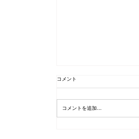
コメント
コメントを追加…
学習：ロゼッタストーン 中国
語1ユニット1レッスン1制