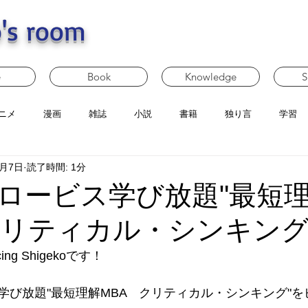
's room
e
Book
Knowledge
S
ニメ
漫画
雑誌
小説
書籍
独り言
学習
1月7日
読了時間: 1分
ロービス学び放題"最短
クリティカル・シンキング
g Shigekoです！
学び放題"最短理解MBA　クリティカル・シンキング"