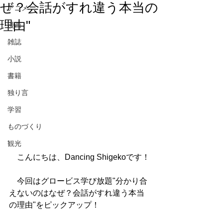
ぜ？会話がすれ違う本当の
アニメ
理由"
漫画
雑誌
小説
書籍
独り言
学習
ものづくり
観光
　こんにちは、Dancing Shigekoです！
　今回はグロービス学び放題"分かり合
えないのはなぜ？会話がすれ違う本当
の理由"をピックアップ！