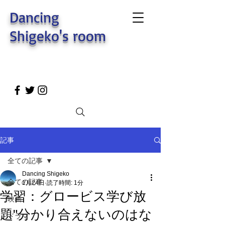
Dancing
Shigeko's room
記事
全ての記事
Dancing Shigeko
全ての記事
1月24日
読了時間: 1分
学習：グロービス学び放
映画
題"分かり合えないのはな
ドラマ