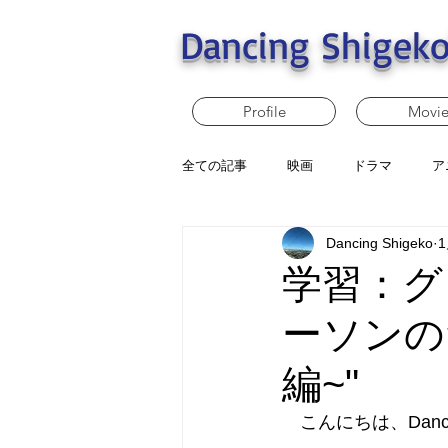
Dancing Shigeko
Profile
Movi
全ての記事
映画
ドラマ
ア
Dancing Shigeko
学習：グ
ーソンの
編~"
　こんにちは、Dancin