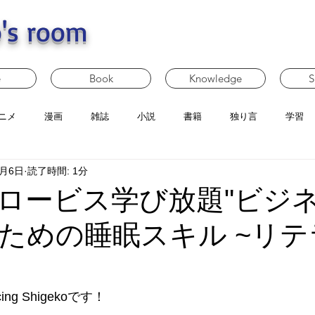
's room
e
Book
Knowledge
S
ニメ
漫画
雑誌
小説
書籍
独り言
学習
1月6日
読了時間: 1分
ロービス学び放題"ビジ
ための睡眠スキル ~リテ
g Shigekoです！