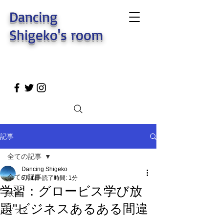
Dancing
Shigeko's room
記事
全ての記事
Dancing Shigeko
全ての記事
5月1日
読了時間: 1分
学習：グロービス学び放
映画
題"ビジネスあるある間違
ドラマ