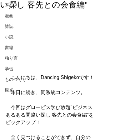
い探し 客先との会食編"
アニメ
漫画
雑誌
小説
書籍
独り言
学習
　こんにちは、Dancing Shigekoです！
ものづくり
観光
　昨日に続き、同系統コンテンツ。
　今回はグロービス学び放題"ビジネス
あるある間違い探し 客先との会食編"を
ピックアップ！
　全く見つけることができず、自分の