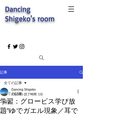
Dancing
Shigeko's room
記事
全ての記事
Dancing Shigeko
全ての記事
3月20日
読了時間: 1分
学習：グロービス学び放
映画
題"ゆでガエル現象／耳で
ドラマ