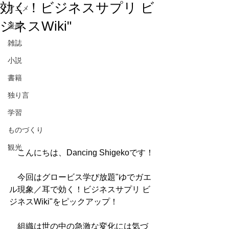
効く！ビジネスサプリ ビ
アニメ
ジネスWiki"
漫画
雑誌
小説
書籍
独り言
学習
ものづくり
観光
　こんにちは、Dancing Shigekoです！
　今回はグロービス学び放題"ゆでガエ
ル現象／耳で効く！ビジネスサプリ ビ
ジネスWiki"をピックアップ！
　組織は世の中の急激な変化には気づ