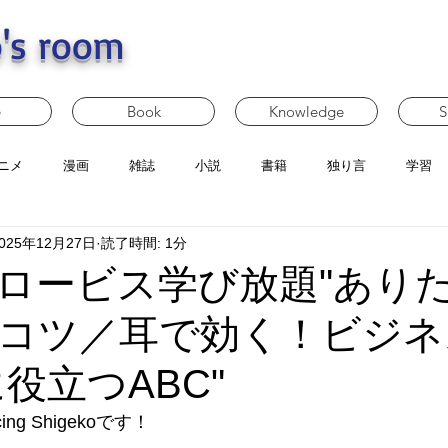
's room
e
Book
Knowledge
S
ニメ
漫画
雑誌
小説
書籍
独り言
学習
025年12月27日
読了時間: 1分
ロービス学び放題"あり
コツ／耳で効く！ビジネ
役立つABC"
g Shigekoです！