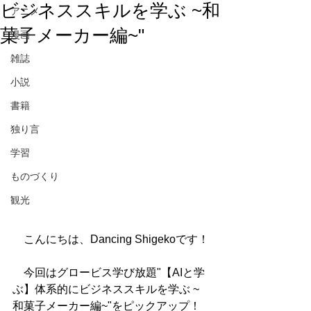
ビジネススキルを学ぶ ~和
アニメ
菓子メーカー編~"
漫画
雑誌
小説
書籍
独り言
学習
ものづくり
観光
　こんにちは、Dancing Shigekoです！
　今回はグロービス学び放題"【AIと学
ぶ】体系的にビジネススキルを学ぶ ~
和菓子メーカー編~"をピックアップ！