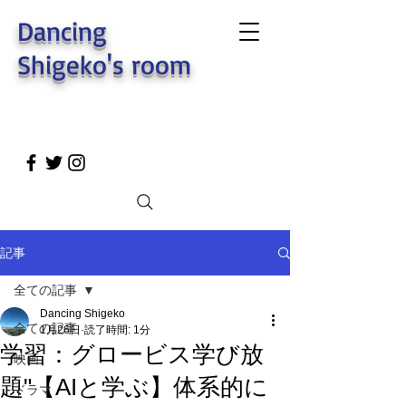
Dancing
Shigeko's room
記事
全ての記事
Dancing Shigeko
全ての記事
1月26日
読了時間: 1分
学習：グロービス学び放
映画
題"【AIと学ぶ】体系的に
ドラマ