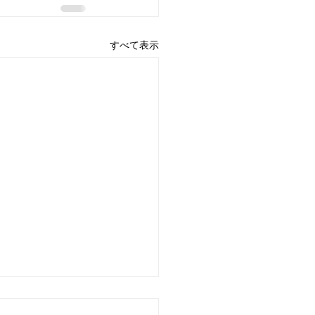
すべて表示
：グロービス学び放題"メ