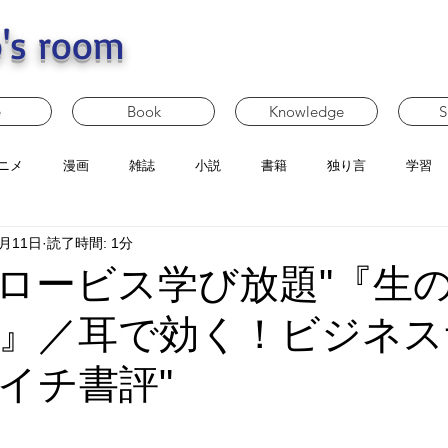
's room
e
Book
Knowledge
S
ニメ
漫画
雑誌
小説
書籍
独り言
学習
3月11日
読了時間: 1分
ロービス学び放題"『生
』／耳で効く！ビジネス
イチ書評"