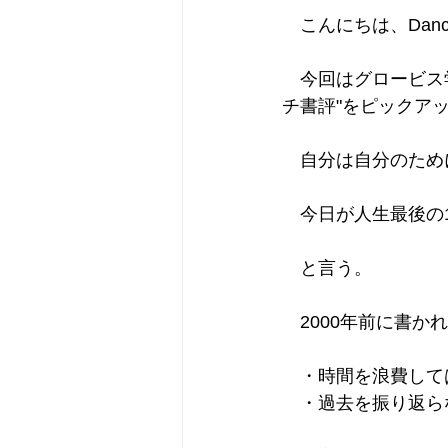
　こんにちは、Dancin
　今回はグロービス
チ書評"をピックア
　自分は自分のため
　今日が人生最後の
　と言う。
　2000年前に書
　・時間を浪費して
　・過去を振り返ら