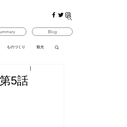
ummary
Blog
ものづくり
観光
』第5話