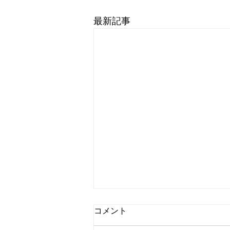
最新記事
国内ドラマ『BLOOD &
コメント
SWEAT』第4話 感想 | 犯人は