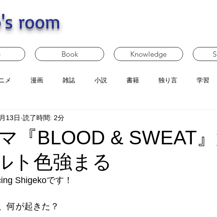
's room
e
Book
Knowledge
S
ニメ
漫画
雑誌
小説
書籍
独り言
学習
5月13日
読了時間: 2分
『BLOOD & SWEAT
カルト色強まる
g Shigekoです！
、何が起きた？