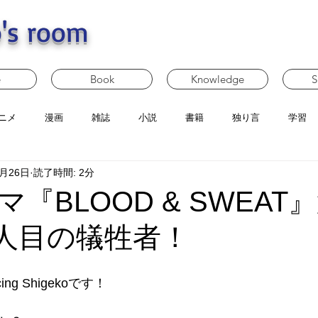
's room
e
Book
Knowledge
S
ニメ
漫画
雑誌
小説
書籍
独り言
学習
4月26日
読了時間: 2分
『BLOOD & SWEAT
 四人目の犠牲者！
g Shigekoです！