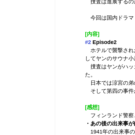
　捜査は進展するの
　今回は国内ドラマ『
[内容]
#2
 Episode2
　ホテルで襲撃され
してヤンのサウナ小
　捜査はヤンがハッ
た。
　日本では涼宮の弟
　そして第四の事件
[感想]
　フィンランド警察
・あの後の出来事が
　1941年の出来