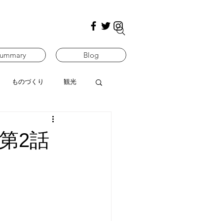
ummary
Blog
ものづくり
観光
』第2話