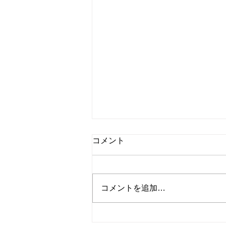
国内ドラマ『BLOOD &
コメント
SWEAT』第1話 感想 | 世界を
相手に！
こんにちは、Dancing Shigekoで
す！ WOWOWオリジナルドラ
コメントを追加…
マ。 今回は国内ドラマ
『BLOOD & SWEAT』第1話を紹
介します！ [内容] #1 Episode1