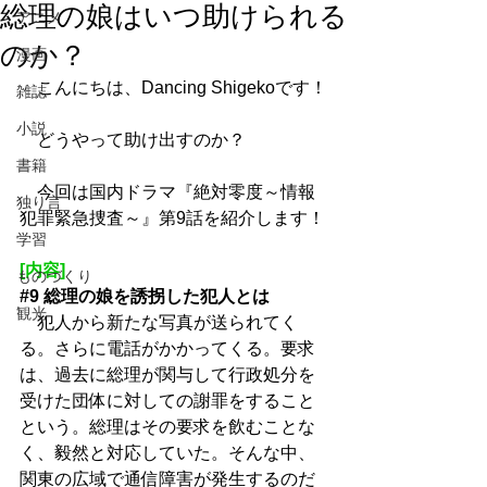
総理の娘はいつ助けられる
アニメ
のか？
漫画
　こんにちは、Dancing Shigekoです！
雑誌
小説
　どうやって助け出すのか？
書籍
　今回は国内ドラマ『絶対零度～情報
独り言
犯罪緊急捜査～』第9話を紹介します！
学習
[内容]
ものづくり
#9
 総理の娘を誘拐した犯人とは
観光
　犯人から新たな写真が送られてく
る。さらに電話がかかってくる。要求
は、過去に総理が関与して行政処分を
受けた団体に対しての謝罪をすること
という。総理はその要求を飲むことな
く、毅然と対応していた。そんな中、
関東の広域で通信障害が発生するのだ