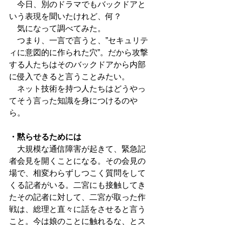
　今日、別のドラマでもバックドアと
いう表現を聞いたけれど、何？
　気になって調べてみた。
　つまり、一言で言うと、”セキュリテ
ィに意図的に作られた穴”。だから攻撃
する人たちはそのバックドアから内部
に侵入できると言うことみたい。
　ネット技術を持つ人たちはどうやっ
てそう言った知識を身につけるのや
ら。
・黙らせるためには
　大規模な通信障害が起きて、緊急記
者会見を開くことになる。その会見の
場で、相変わらずしつこく質問をして
くる記者がいる。二宮にも接触してき
たその記者に対して、二宮が取った作
戦は、総理と直々に話をさせると言う
こと。今は娘のことに触れるな、とス