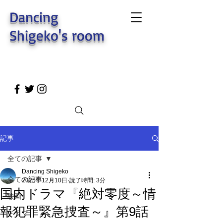
Dancing
Shigeko's room
記事
全ての記事
Dancing Shigeko
全ての記事
2025年12月10日
読了時間: 3分
国内ドラマ『絶対零度～情
映画
報犯罪緊急捜査～』第9話
ドラマ