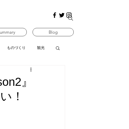
ummary
Blog
ものづくり
観光
on2』
ない！