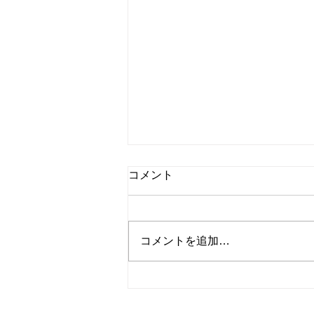
国内ドラマ『横浜ネイバー
コメント
ズ』第8話(最終話) 感想 | ロン
と母を描く1話
こんにちは、Dancing Shigekoで
す！ ロンの母親に会えるの
コメントを追加…
か。 今回は国内ドラマ『横浜
ネイバーズ』第8話(最終話)を紹
介します！ [内容] #8(最終話) 自己
と隣人 ロンの母・不二子は地