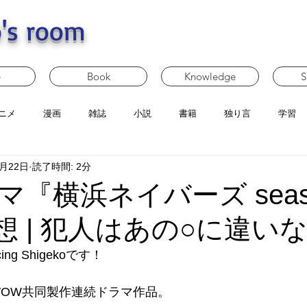
's room
e
Book
Knowledge
S
ニメ
漫画
雑誌
小説
書籍
独り言
学習
4月22日
読了時間: 2分
『横浜ネイバーズ seas
想 | 犯人はあの○に違い
g Shigekoです！
WOW共同製作連続ドラマ作品。