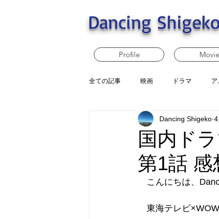
Dancing Shigeko
Profile
Movi
全ての記事
映画
ドラマ
ア
Dancing Shigeko
国内ドラマ
第1話 感
　こんにちは、Dancin
　東海テレビ×WO