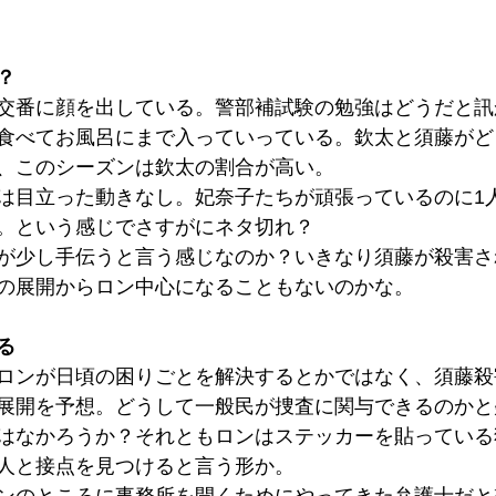
？
交番に顔を出している。警部補試験の勉強はどうだと訊
食べてお風呂にまで入っていっている。欽太と須藤がど
、このシーズンは欽太の割合が高い。
は目立った動きなし。妃奈子たちが頑張っているのに1
。という感じでさすがにネタ切れ？
が少し手伝うと言う感じなのか？いきなり須藤が殺害さ
の展開からロン中心になることもないのかな。
る
ロンが日頃の困りごとを解決するとかではなく、須藤殺
展開を予想。どうして一般民が捜査に関与できるのかと
はなかろうか？それともロンはステッカーを貼っている
人と接点を見つけると言う形か。