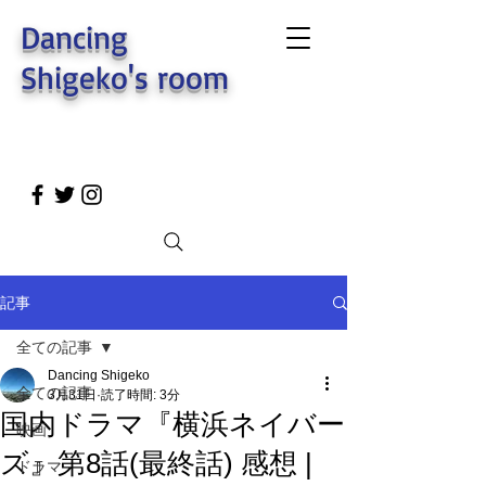
Dancing
Shigeko's room
記事
全ての記事
Dancing Shigeko
全ての記事
3月31日
読了時間: 3分
国内ドラマ『横浜ネイバー
映画
ズ』第8話(最終話) 感想 |
ドラマ