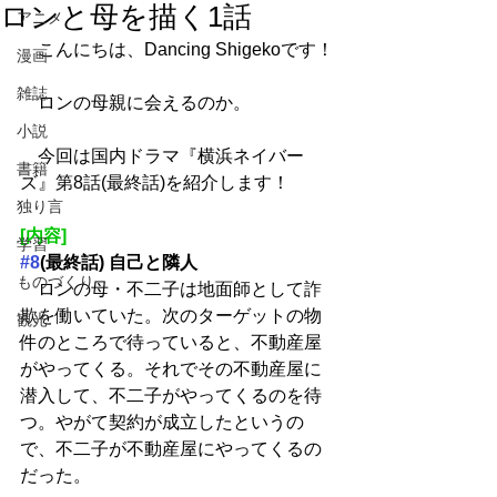
ロンと母を描く1話
アニメ
　こんにちは、Dancing Shigekoです！
漫画
雑誌
　ロンの母親に会えるのか。
小説
　今回は国内ドラマ『横浜ネイバー
書籍
ズ』第8話(最終話)を紹介します！
独り言
[内容]
学習
#8
(最終話) 自己と隣人
ものづくり
　ロンの母・不二子は地面師として詐
欺を働いていた。次のターゲットの物
観光
件のところで待っていると、不動産屋
がやってくる。それでその不動産屋に
潜入して、不二子がやってくるのを待
つ。やがて契約が成立したというの
で、不二子が不動産屋にやってくるの
だった。